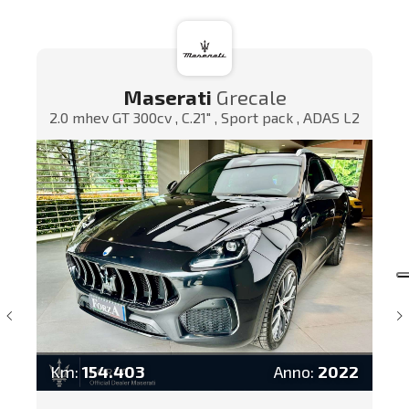
Maserati
Grecale
2.0 mhev GT 300cv , C.21" , Sport pack , ADAS L2
Km:
154.403
Anno:
2022