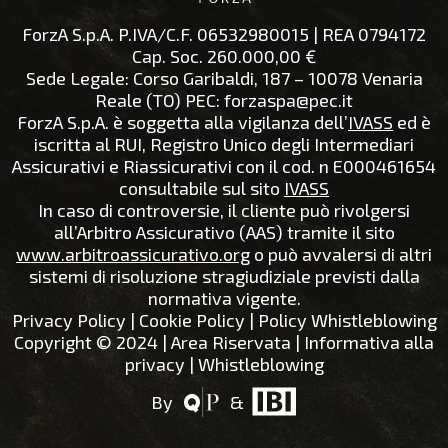
ForzA S.p.A.
P.IVA/C.F.
06532980015
| REA
0794172
Cap. Soc.
260.000,00 €
Sede Legale:
Corso Garibaldi, 187 – 10078 Venaria
Reale (TO)
PEC:
forzaspa@pec.it
ForzA S.p.A. è soggetta alla vigilanza dell’
IVASS
ed è
iscritta al RUI, Registro Unico degli Intermediari
Assicurativi e Riassicurativi con il cod. n E000461654
consultabile sul sito
IVASS
In caso di controversie, il cliente può rivolgersi
all’Arbitro Assicurativo (AAS) tramite il sito
www.arbitroassicurativo.org
o può avvalersi di altri
sistemi di risoluzione stragiudiziale previsti dalla
normativa vigente.
Privacy Policy
|
Cookie Policy
| Policy Whistleblowing
Copyright © 2024 |
Area Riservata
|
Informativa alla
privacy
|
Whistleblowing
By
&