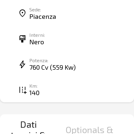
Sede:
location_on
Piacenza
Interni:
format_paint
Nero
Potenza:
bolt
760 Cv (559 Kw)
Km:
add_road
140
Dati
Optionals &