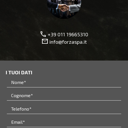
call
+39 011 19665310
mail
info@forzaspa.it
I TUOI DATI