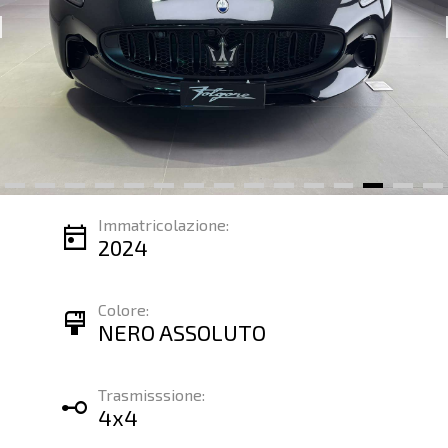
Immatricolazione:
today
2024
Colore:
format_paint
NERO ASSOLUTO
Trasmisssione:
linear_scale
4x4