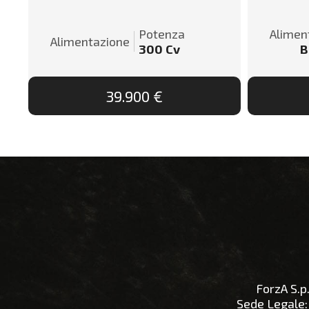
Potenza
Alimen
Alimentazione
300
Cv
B
39.900 €
ForzA S.p.
Sede Legale