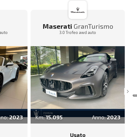
Maserati
GranTurismo
 auto
3.0 Trofeo awd auto
3.
nno:
2023
Km:
15.095
Anno:
2023
K
Usato