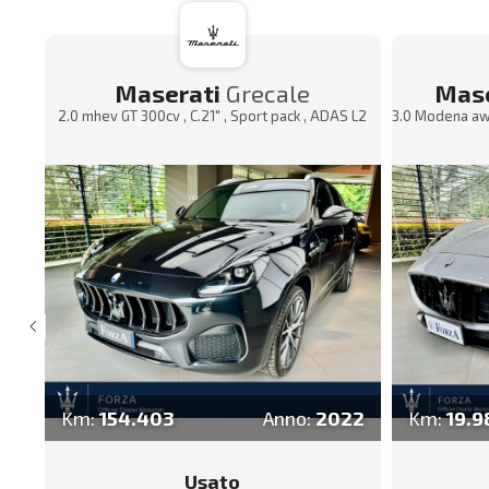
Maserati
Grecale
Mase
2.0 mhev GT 300cv , C.21" , Sport pack , ADAS L2
3.0 Modena awd
14
Km:
154.403
Anno:
2022
Km:
19.9
Usato