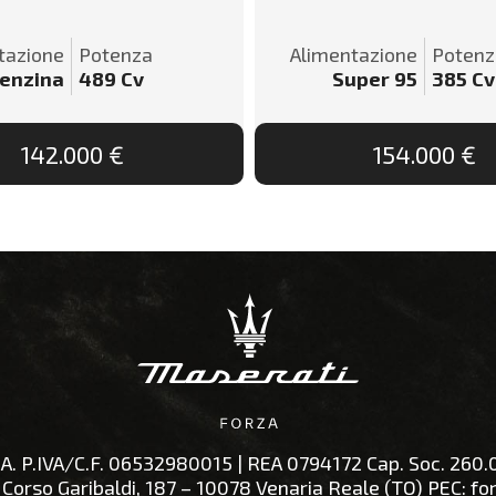
tazione
Potenza
Alimentazione
Potenz
enzina
489
Cv
Super 95
385
Cv
142.000 €
154.000 €
A.
P.IVA/C.F.
06532980015
| REA
0794172
Cap. Soc.
260.
:
Corso Garibaldi, 187 – 10078 Venaria Reale (TO)
PEC:
fo