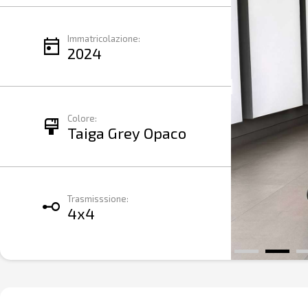
Immatricolazione:
today
2024
Colore:
format_paint
Taiga Grey Opaco
Trasmisssione:
linear_scale
4x4