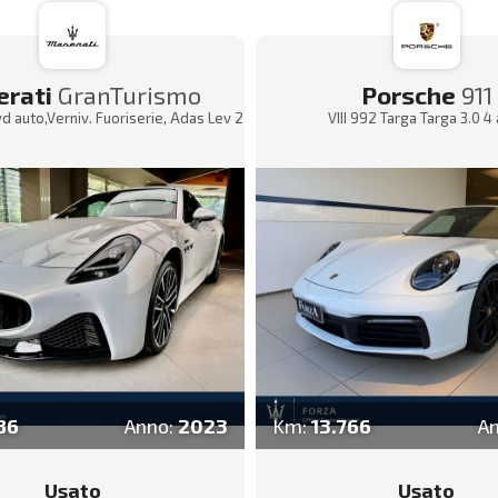
rati
GranTurismo
Porsche
911
 auto,Verniv. Fuoriserie, Adas Lev 2
VIII 992 Targa Targa 3.0 4
86
Anno:
2023
Km:
13.766
A
Usato
Usato