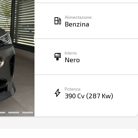
Alimentazione:
local_gas_station
Benzina
Interni:
format_paint
Nero
Potenza:
bolt
390 Cv (287 Kw)