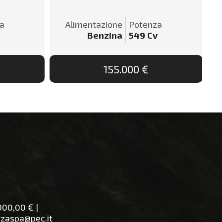
a
Alimentazione
Potenza
Benzina
549
Cv
155.000 €
000,00 €
|
rzaspa@pec.it