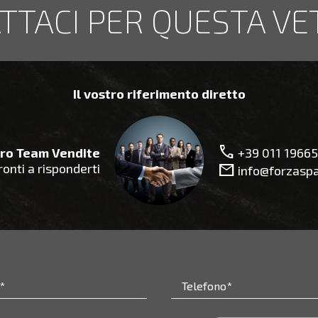
TTACI PER QUESTA VE
Il vostro riferimento diretto
call
+39 011 1966
tro Team Vendite
mail
onti a risponderti
info@forzaspa