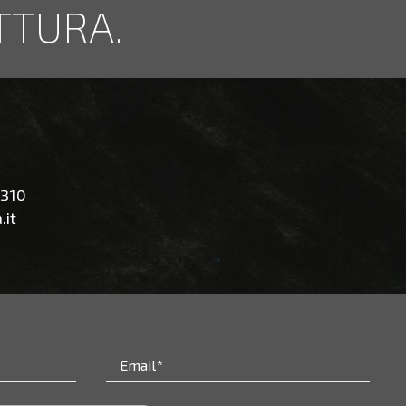
TTURA.
5310
.it