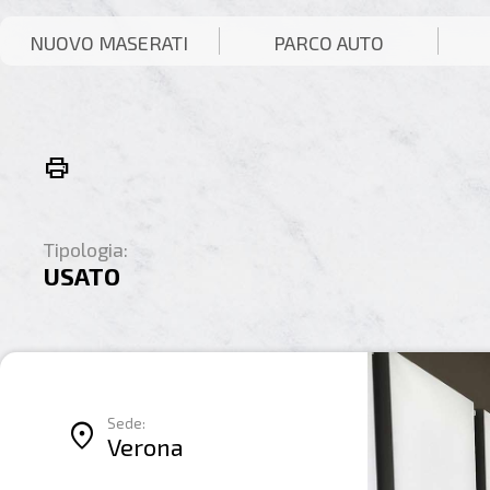
NUOVO MASERATI
PARCO AUTO
print
Tipologia:
USATO
Sede:
location_on
Verona