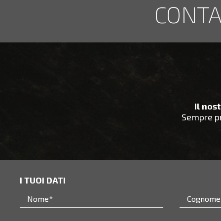
CONTA
Il nos
Sempre pr
I TUOI DATI