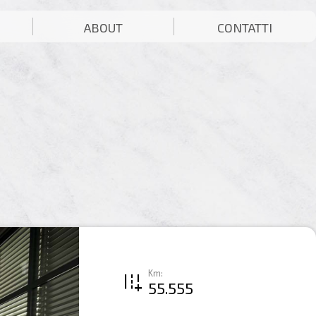
ABOUT
CONTATTI
Km:
add_road
55.555