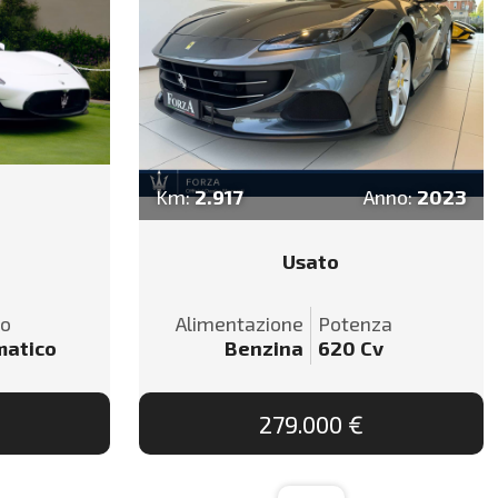
Km:
2.917
Anno:
2023
Usato
io
Alimentazione
Potenza
matico
Benzina
620
Cv
279.000 €