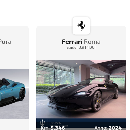
Pura
Ferrari
Roma
6
Spider 3.9 F1 DCT
Km:
5.346
Anno:
2024