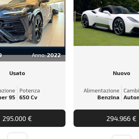
9
Anno:
2022
Usato
Nuovo
azione
Potenza
Alimentazione
Camb
per 95
650
Cv
Benzina
Auto
295.000 €
294.966 €