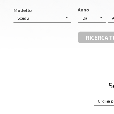
Anno
Modello
RICERCA T
S