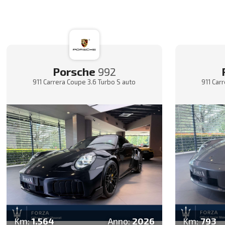
Porsche
992
911 Carrera Coupe 3.6 Turbo S auto
911 Car
Km:
1.564
Anno:
2026
Km:
793