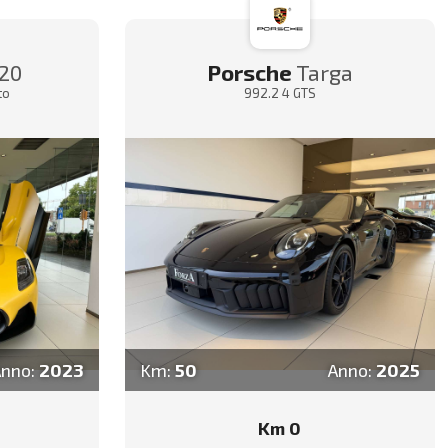
20
Porsche
Targa
to
992.2 4 GTS
Anno:
2023
Km:
50
Anno:
2025
Km 0