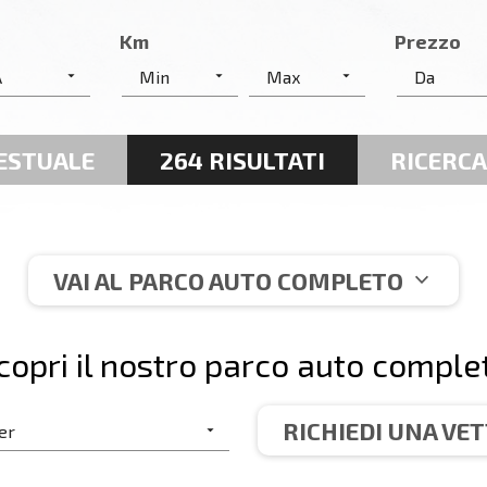
Km
Prezzo
ESTUALE
264 RISULTATI
RICERCA
expand_more
VAI AL PARCO AUTO COMPLETO
copri il nostro parco auto comple
RICHIEDI UNA VE