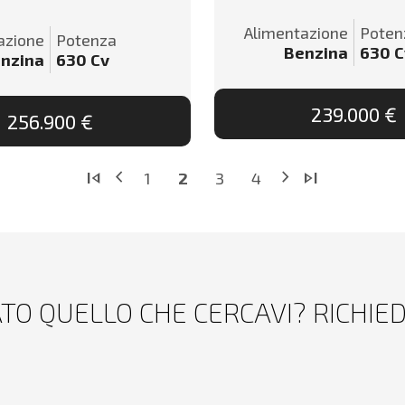
Alimentazione
Poten
azione
Potenza
Benzina
630
C
nzina
630
Cv
239.000 €
256.900 €
chevron_left
chevron_right
skip_previous
skip_next
1
2
3
4
TO QUELLO CHE CERCAVI? RICHIE