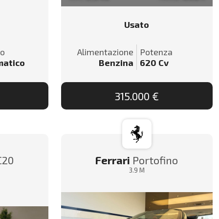
Usato
io
Alimentazione
Potenza
matico
Benzina
620
Cv
315.000 €
C20
Ferrari
Portofino
4
3.9 M