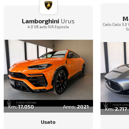
M
Lamborghini
Urus
Cielo Cielo 3.0
4.0 V8 auto IVA Esposta
S
Km:
17.050
Anno:
2021
Km:
2.717
Usato