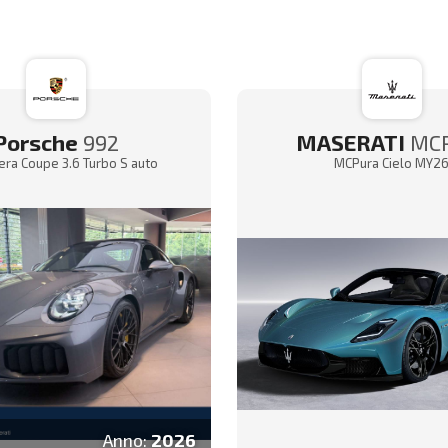
Porsche
992
MASERATI
MC
rera Coupe 3.6 Turbo S auto
MCPura Cielo MY2
Anno:
2026