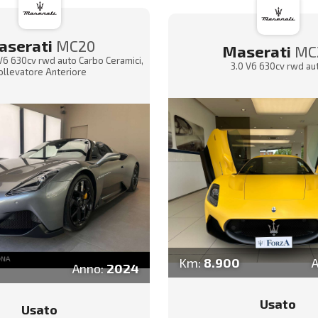
aserati
MC20
Maserati
MC
 V6 630cv rwd auto Carbo Ceramici,
3.0 V6 630cv rwd au
ollevatore Anteriore
Km:
8.900
Anno:
2024
Usato
Usato