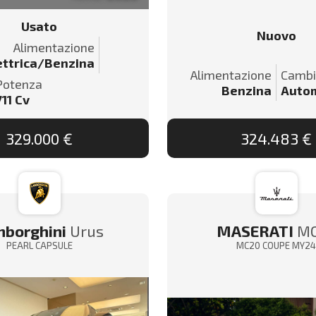
Usato
Nuovo
Alimentazione
ettrica/Benzina
Alimentazione
Camb
Potenza
Benzina
Auto
711
Cv
329.000 €
324.483 €
borghini
Urus
MASERATI
M
PEARL CAPSULE
MC20 COUPE MY2