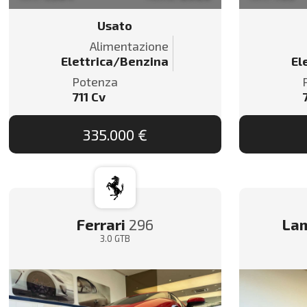
Usato
Alimentazione
Elettrica/Benzina
El
Potenza
711
Cv
335.000 €
Ferrari
296
Lam
3.0 GTB