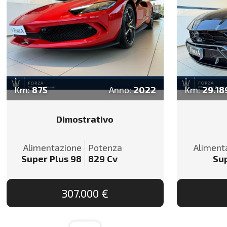
Km:
875
Anno:
2022
Km:
29.18
Dimostrativo
Alimentazione
Potenza
Aliment
Super Plus 98
829
Cv
Su
307.000 €